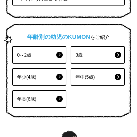
年齢別の幼児のKUMON
をご紹介
0～2歳
3歳
年少(4歳)
年中(5歳)
年長(6歳)