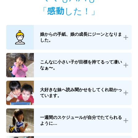
感動
「
した！」
娘からの手紙、娘の成長にジーンとなりま
した。
こんなに小さい子が目標を持てるって凄い
なぁ〜。
大好きな妹へ読み聞かせをしてくれ助かっ
ています。
一週間のスケジュールが自分でたてられる
ように…